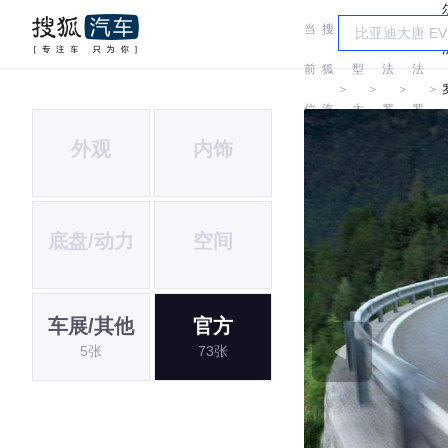
当
搜
车
尔
尔
前
狐
型
法
法
＞
＞
＞
＞
位
汽
大
罗
罗
外观
内饰
置:
车
全
密
密
欧
欧
底盘/动力
空间
车展/其他
官方
5张
73张