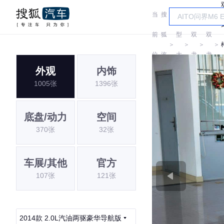
当
搜
车
前
狐
型
双
双
＞
＞
＞
＞
位
汽
大
龙
龙
外观
内饰
置:
车
全
1005张
1396张
底盘/动力
空间
370张
32张
车展/其他
官方
107张
121张
2014款 2.0L汽油两驱豪华导航版