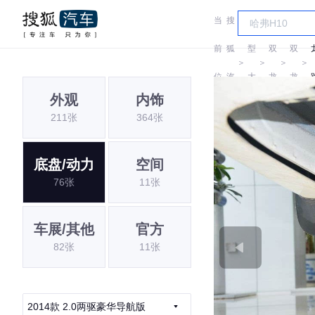
当
搜
车
前
狐
型
双
双
＞
＞
＞
＞
位
汽
大
龙
龙
外观
内饰
置:
车
全
211张
364张
底盘/动力
空间
76张
11张
车展/其他
官方
82张
11张
2014款 2.0两驱豪华导航版