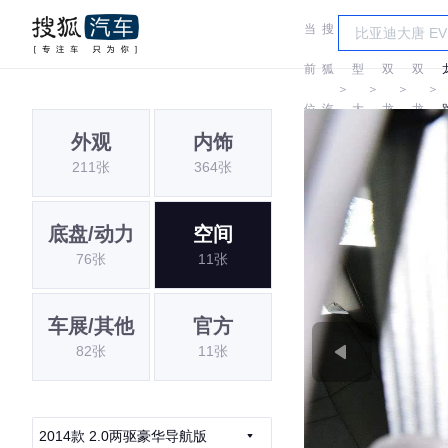
当
搜
车
前
狐
型
双
双
＞
＞
＞
＞
位
汽
大
龙
龙
外观
内饰
置:
车
全
211张
364张
底盘/动力
空间
76张
11张
车展/其他
官方
82张
11张
2014款 2.0两驱豪华导航版