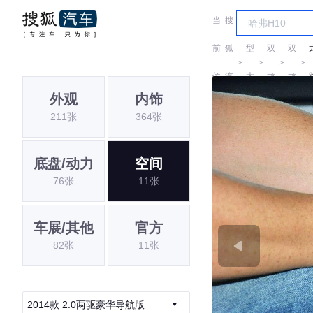
当
搜
车
前
狐
型
双
双
＞
＞
＞
＞
位
汽
大
龙
龙
外观
内饰
置:
车
全
211张
364张
底盘/动力
空间
76张
11张
车展/其他
官方
82张
11张
2014款 2.0两驱豪华导航版