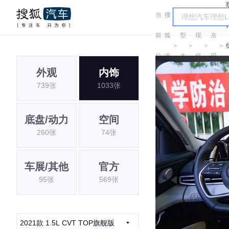
当
搜
车
北
前
狐
型
现
京
＞
＞
＞
＞
位
汽
大
代
现
外观
内饰
置:
车
全
代
739张
1033张
底盘/动力
空间
260张
74张
车展/其他
官方
95张
569张
2021款 1.5L CVT TOP旗舰版