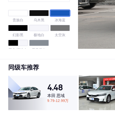
贵族白
乌木黑
冰海蓝
幻影黑
极地白
太空灰
黑色/极地白
亚马逊灰
4.74
同级车推荐
4.48
·外观表现较为优秀，优于83%同级车
·内饰表现较为优秀，优于61%同级车
本田 思域
·空间表现较为优秀，优于71%同级车
9.79-12.99万