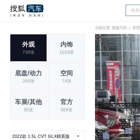
当前位置:
搜狐汽车
＞
车型
外观
内饰
739张
1033张
底盘/动力
空间
260张
74张
车展/其他
官方
95张
569张
2022款 1.5L CVT GLX精英版