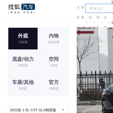
当
搜
车
北
前
狐
型
现
京
＞
＞
＞
＞
位
汽
大
代
现
外观
内饰
置:
车
全
代
739张
1033张
底盘/动力
空间
260张
74张
车展/其他
官方
95张
569张
2022款 1.5L CVT GLX精英版