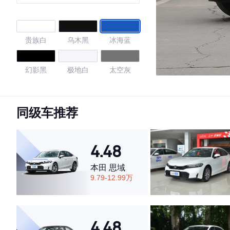
贵族白
乌木黑
冰海蓝
幻影黑
极地白
太空灰
黑色/极地白
亚马逊灰
同级车推荐
4.74
4.48
本田 思域
·外观表现较为优秀，优于83%同级车
9.79-12.99万
·内饰表现较为优秀，优于61%同级车
·空间表现较为优秀，优于71%同级车
4.48