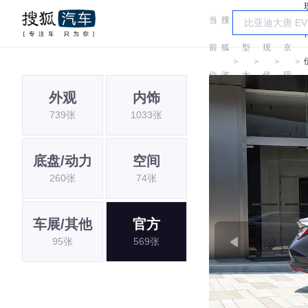
当
搜
车
北
前
狐
型
现
京
＞
＞
＞
＞
位
汽
大
代
现
外观
内饰
置:
车
全
代
739张
1033张
底盘/动力
空间
260张
74张
车展/其他
官方
95张
569张