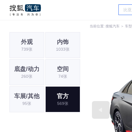
当前位置:
搜狐汽车
＞
车型
外观
内饰
739张
1033张
底盘/动力
空间
260张
74张
车展/其他
官方
95张
569张