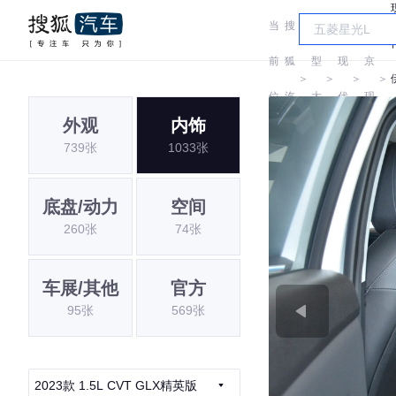
当
搜
车
北
前
狐
型
现
京
＞
＞
＞
＞
位
汽
大
代
现
外观
内饰
置:
车
全
代
739张
1033张
底盘/动力
空间
260张
74张
车展/其他
官方
95张
569张
2023款 1.5L CVT GLX精英版