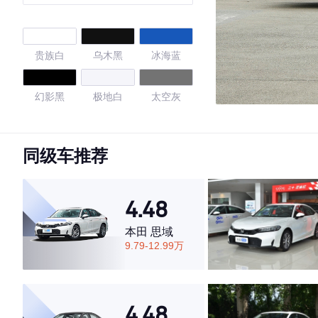
TOP旗舰版
贵族白
乌木黑
冰海蓝
幻影黑
极地白
太空灰
黑色/极地白
亚马逊灰
同级车推荐
4.74
4.48
本田 思域
·外观表现较为优秀，优于83%同级车
9.79-12.99万
·内饰表现较为优秀，优于61%同级车
·空间表现较为优秀，优于71%同级车
4.48