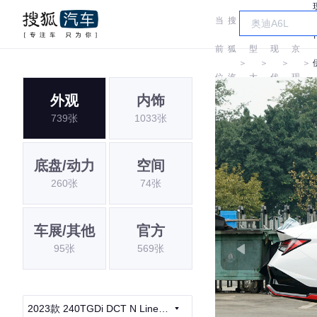
当
搜
车
北
前
狐
型
现
京
＞
＞
＞
＞
位
汽
大
代
现
外观
内饰
置:
车
全
代
739张
1033张
底盘/动力
空间
260张
74张
车展/其他
官方
95张
569张
2023款 240TGDi DCT N Line