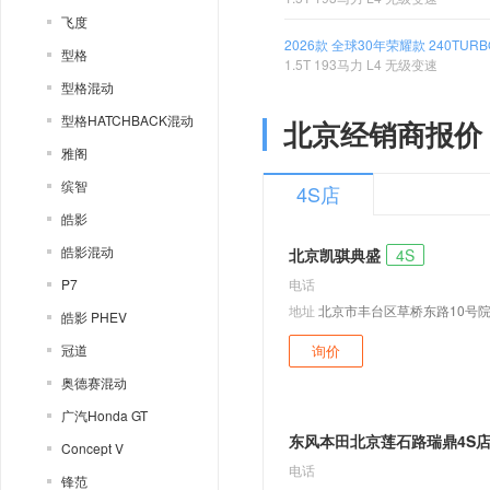
飞度
2026款 全球30年荣耀款 240TUR
型格
1.5T 193马力 L4 无级变速
型格混动
型格HATCHBACK混动
北京经销商报价
雅阁
缤智
4S店
皓影
皓影混动
北京凯骐典盛
4S
P7
电话
地址
北京市丰台区草桥东路10号院1
皓影 PHEV
冠道
询价
奥德赛混动
广汽Honda GT
东风本田北京莲石路瑞鼎4S
Concept V
电话
锋范