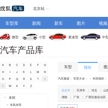
奥迪
AITO
北京站
埃安
车型库
阿维塔
新闻
新车
图片
视频
奥迪AUDI
阿斯顿马丁
微型
小型
紧凑型
中
阿尔法罗密欧
汽车产品库
埃尚
安凯客车
A
B
C
D
E
F
G
车型
图
报价
B
H
I
J
K
L
M
N
比亚迪
汽车频道
>
车型大全
>
>
本田报价
>
O
P
Q
R
S
T
U
奔驰
V
W
X
Y
Z
宝马
北京市
|
天津市
|
河北
|
山
湖南
|
广东
|
广西壮族自治区
本田
东风本田
北京市
(7家)