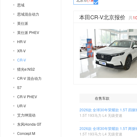
思域
思域混合动力
本田CR-V北京报价
共
1
英仕派
英仕派 PHEV
HR-V
XR-V
CR-V
猎光e:NS2
CR-V 混合动力
S7
CR-V PHEV
在售车款
UR-V
2026款 全球30年荣耀款 1.5T 四
艾力绅混动
1.5T 193马力 L4 无级变速
东风Honda GT
2026款 全球30年荣耀款 1.5T 两
Concept M
1.5T 193马力 L4 无级变速