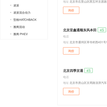
地址
北京市石景山区西五环京原路
凌派
询价
凌派混合动力
型格HATCHBACK
雅阁混动
北京亚鑫通顺东风本田
4S
雅阁 PHEV
电话
歌诗图
地址
北京市通州区草寺村西431号
e:NP2 极湃2
询价
ZR-V 致在
e:NP1 极湃1
ZR-V 致在 混动
北京四季京通
4S
奥德赛
电话
地址
北京市房山区京周路澎湃汽车
本田(进口)
思域两厢
询价
AC-X
Brio