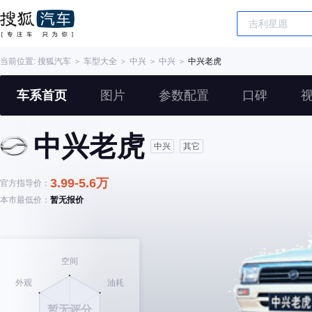
当前位置:
搜狐汽车
＞
车型大全
＞
中兴
＞
中兴
＞
中兴老虎
车系首页
图片
参数配置
口碑
中兴老虎
中兴
其它
3.99-5.6万
官方指导价：
本市最低价：
暂无报价