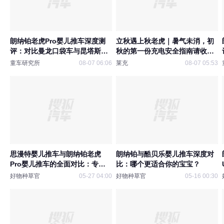
朗纳铂老虎Pro婴儿推车深度测
立秋遇上秋老虎｜暑气未消，初
评：对比曼龙口袋车与昆塔斯，
秋的第一份充电安全指南请收
新生儿家庭怎么选？
好！
童车研究所
08-07 06:06
莱充
08-07 05:53
思漫特婴儿推车与朗纳铂老虎
朗纳铂与酷贝乐婴儿推车深度对
Pro婴儿推车的全面对比：专家
比：哪个更适合你的宝宝？
的深度解析
好物种草官
05-27 04:00
好物种草官
05-16 00:30