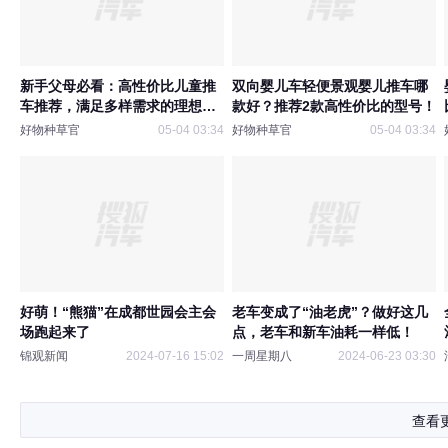
新手父母必看：高性价比儿童推
双向婴儿车轻便景观婴儿推车哪
车推荐，满足多样需求的理想选
款好？推荐2款高性价比的型号！
择
好物种草官
05-04 03:34
好物种草官
05-04 03:34
好萌！“熊猫”在成都世园会主会
老车变成了“油老虎”？做好这几
场跑起来了
点，老车和新车油耗一样低！
锦观新闻
2024-07-16 15:02
一周星期八
2024-06-23 03:30
查看