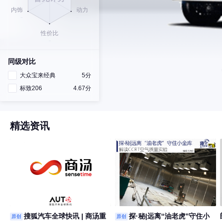
同级对比
大众宝来经典
5分
标致206
4.67分
精选资讯
搜狐汽车全球快讯 | 商汤重
探·秘|远离“油老虎”守住小
原创
原创