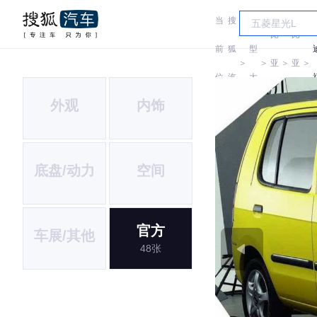
当
搜
车
比
比
前
狐
型
＞
＞
亚
＞
亚
＞
位
汽
大
迪
迪
外观
内饰
置:
车
全
底盘/动力
空间
官方
车展/其他
48张