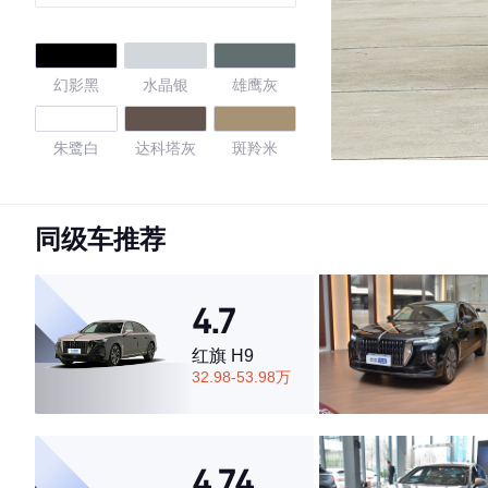
选动感型
幻影黑
水晶银
雄鹰灰
朱鹭白
达科塔灰
斑羚米
白金色
飞行蓝
传奇黑
同级车推荐
天云灰
日珥红
星际黑
4.7
星际黑
香槟黑
深洋蓝
红旗 H9
32.98-53.98万
4.57
4.74