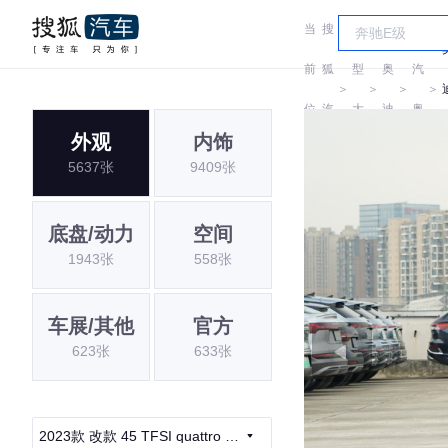
当
搜
车
一
前
狐
型
奥
汽
＞
＞
＞
＞
位
汽
大
迪
奥
外观
内饰
置:
车
全
迪
5637张
9409张
底盘/动力
空间
1943张
558张
车展/其他
官方
623张
633张
2023款 改款 45 TFSI quattro 臻