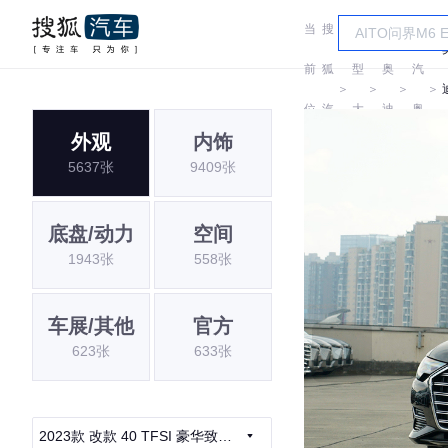
当
搜
车
一
前
狐
型
奥
汽
＞
＞
＞
＞
位
汽
大
迪
奥
外观
内饰
置:
车
全
迪
5637张
9409张
底盘/动力
空间
1943张
558张
车展/其他
官方
623张
633张
2023款 改款 40 TFSI 豪华致雅