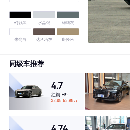
型
幻影黑
水晶银
雄鹰灰
朱鹭白
达科塔灰
斑羚米
白金色
飞行蓝
传奇黑
同级车推荐
天云灰
日珥红
星际黑
4.7
星际黑
香槟黑
深洋蓝
红旗 H9
32.98-53.98万
4.57
4.74