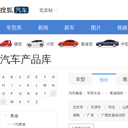
北京站
车型库
新闻
新车
图片
视频
微型
小型
紧凑型
中
汽车产品库
A
B
C
D
E
F
G
车型
图
报价
H
I
J
K
L
M
N
汽车频道
>
车型大全
>
>
奥迪报价
>
O
P
Q
R
S
T
U
V
W
X
Y
Z
A
北京市
|
天津市
|
河北
|
山
湖南
|
广东
|
广西壮族自治区
奥迪
一汽奥迪
上海市
(24家)