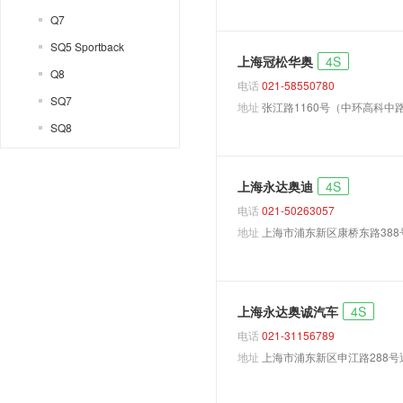
Q7
SQ5 Sportback
上海冠松华奥
4S
Q8
电话
021-58550780
SQ7
地址
张江路1160号（中环高科中
SQ8
A5双门
A5掀背
上海永达奥迪
4S
A7
电话
021-50263057
地址
上海市浦东新区康桥东路388
S5双门
S5掀背
A1 Quattro
上海永达奥诚汽车
4S
A3 Allroad
电话
021-31156789
A5 Avant
地址
上海市浦东新区申江路288号
A6 Avant e-tron
A6 e-tron