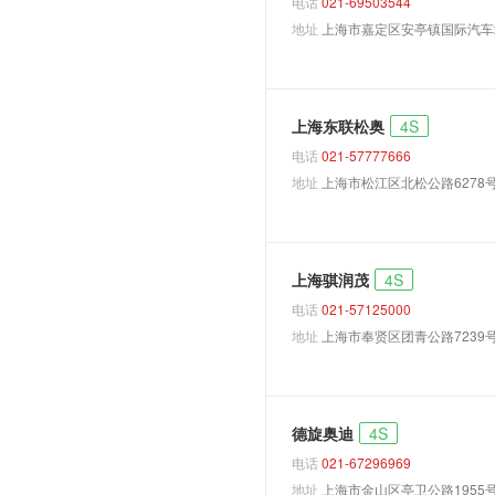
电话
021-69503544
地址
上海市嘉定区安亭镇国际汽车
Skysphere
TYPE-D
Urban
上海东联松奥
4S
A1 Sportback
电话
021-57777666
A1
地址
上海市松江区北松公路6278
A3 Sportback
A3 Limousine
A3 Cabriolet
上海骐润茂
4S
A3 Sportback e-tron
电话
021-57125000
A6
地址
上海市奉贤区团青公路7239
TT敞篷
A6 Hybrid
A8L PHEV
德旋奥迪
4S
A8L Hybrid
电话
021-67296969
地址
上海市金山区亭卫公路1955
Q3