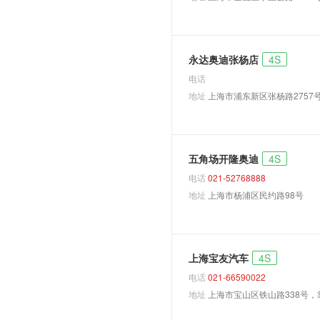
Q5
Q5 Hybrid
永达奥迪张杨店
4S
e-tron Sportback
电话
e-tron
地址
上海市浦东新区张杨路2757
Q7 e-tron quattro
TT
TTS
五角场开隆奥迪
4S
奥迪RS
电话
021-52768888
RS4
地址
上海市杨浦区民约路98号
RS5 Sportback
RS6
RS7 Sportback
上海宝友汽车
4S
电话
021-66590022
RS e-tron GT
地址
上海市宝山区铁山路338号，
RS Q8