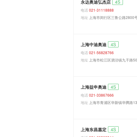
永达奥迪弘杰店
4S
E-Tron Quattro
电话
021-31118888
h-tron quattro
地址
上海市闵行区三鲁公路2800
Q1
Q4 e-tron
上海中迪奥迪
4S
Q4 Sportback e-tron
电话
021-56828766
Q6
地址
上海市松江区泗泾镇九干路50号1
Q6L e-tron
SQ2
SQ6 e-tron
上海益申奥迪
4S
A9
电话
021-33867666
Laserlight概念车
地址
上海市青浦区华新镇华腾路1328
Nanuk quattro概念车
R18
R4
上海东昌嘉定
4S
S3 Sportback