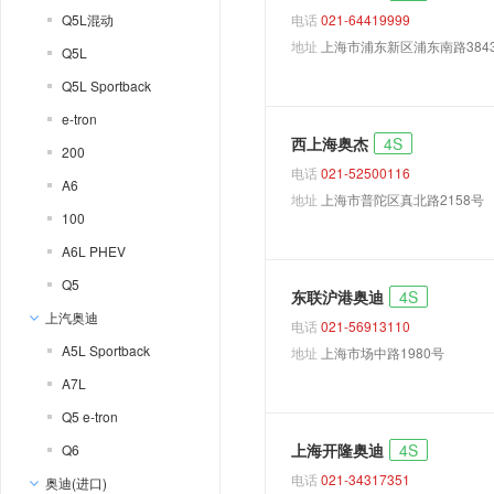
Q5L混动
电话
021-64419999
地址
上海市浦东新区浦东南路3843
Q5L
Q5L Sportback
e-tron
西上海奥杰
4S
200
电话
021-52500116
A6
地址
上海市普陀区真北路2158号
100
A6L PHEV
Q5
东联沪港奥迪
4S
上汽奥迪
电话
021-56913110
A5L Sportback
地址
上海市场中路1980号
A7L
Q5 e-tron
上海开隆奥迪
4S
Q6
电话
021-34317351
奥迪(进口)