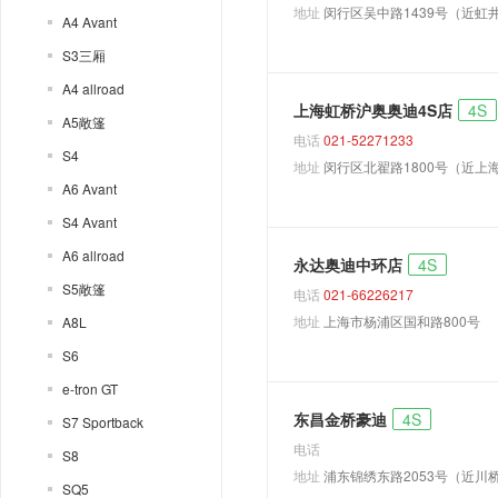
地址
闵行区吴中路1439号（近虹
A4 Avant
S3三厢
A4 allroad
上海虹桥沪奥奥迪4S店
4S
A5敞篷
电话
021-52271233
S4
地址
闵行区北翟路1800号（近上
A6 Avant
S4 Avant
A6 allroad
永达奥迪中环店
4S
S5敞篷
电话
021-66226217
地址
上海市杨浦区国和路800号
A8L
S6
e-tron GT
东昌金桥豪迪
4S
S7 Sportback
电话
S8
地址
浦东锦绣东路2053号（近川
SQ5