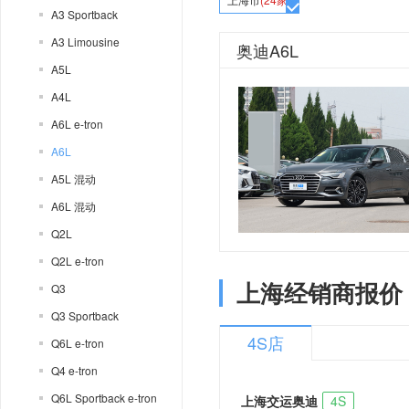
A3 Sportback
A3 Limousine
奥迪A6L
A5L
A4L
A6L e-tron
A6L
A5L 混动
A6L 混动
Q2L
Q2L e-tron
上海经销商报价
Q3
Q3 Sportback
4S店
Q6L e-tron
Q4 e-tron
Q6L Sportback e-tron
上海交运奥迪
4S