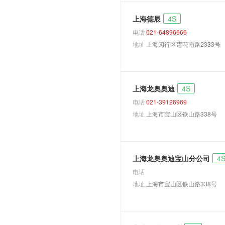
A8L Horch
上海德辰
4S
Aicon
电话
021-64896666
GrandSphere
地址
上海闵行区莲花南路2333号
Prologue
S1
S1 Sportback
上海龙奥奥迪
4S
电话
021-39126969
S3
地址
上海市宝山区铁山路338号
S5 Avant
Sport Quattro
TT offroad concept
上海龙奥奥迪宝山分公司
4
TT Sportback
电话
A3 e-tron concept
地址
上海市宝山区铁山路338号
AI-TRAIL quattro
Crosslane Coupe
Concept
Elaine