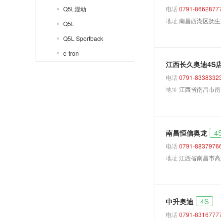
Q5L混动
电话
0791-8662877
地址
南昌西湖区抚生南
Q5L
Q5L Sportback
e-tron
江西长久奥迪4S
200
电话
0791-8338332
A6
地址
江西省南昌市南
100
A6L PHEV
Q5
南昌恒信奥龙
4
上汽奥迪
电话
0791-8837976
A5L Sportback
地址
江西省南昌市高
A7L
Q5 e-tron
中升奥迪
4S
Q6
电话
0791-8316777
奥迪(进口)