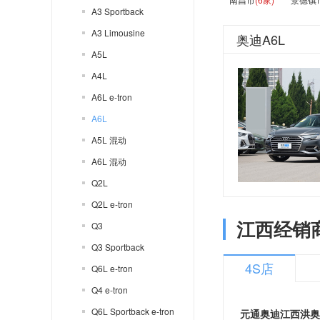
A3 Sportback
A3 Limousine
奥迪A6L
A5L
A4L
A6L e-tron
A6L
A5L 混动
A6L 混动
Q2L
Q2L e-tron
江西经销
Q3
Q3 Sportback
4S店
Q6L e-tron
Q4 e-tron
Q6L Sportback e-tron
元通奥迪江西洪奥