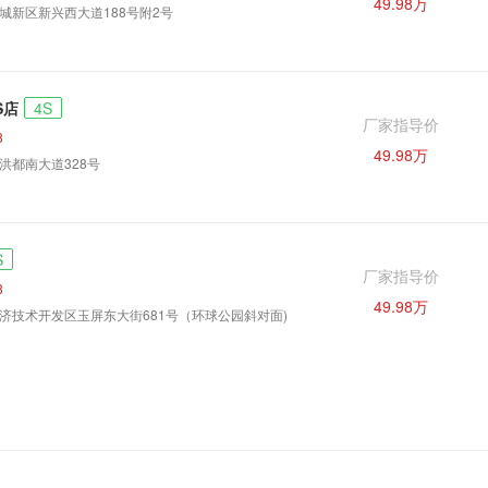
49.98万
城新区新兴西大道188号附2号
S店
4S
厂家指导价
8
49.98万
洪都南大道328号
S
厂家指导价
8
49.98万
济技术开发区玉屏东大街681号（环球公园斜对面)