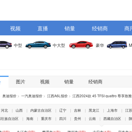
视频
直播
销量
经销商
商
中型
中大型
豪华
M
图片
视频
销量
经销商
价
>
奥迪报价
>
一汽奥迪报价
>
江西A6L报价
>
江西2024款 45 TFSI quattro 尊享
河北
|
山西
|
内蒙古自治区
|
辽宁
|
吉林
|
黑龙江
|
上海市
|
江
西壮族自治区
|
海南
|
重庆市
|
四川
|
贵州
|
云南
|
西藏自治区
|
市
(2家)
九江市
(2家)
鹰潭市
(1家)
赣州市
(2家)
吉安市
(1家)
宜春市
(