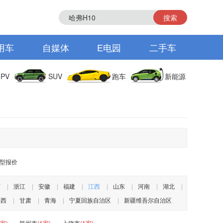
搜索
用车
自媒体
E电园
二手车
PV
SUV
跑车
新能源
致雅型报价
苏
|
浙江
|
安徽
|
福建
|
江西
|
山东
|
河南
|
湖北
|
陕西
|
甘肃
|
青海
|
宁夏回族自治区
|
新疆维吾尔自治区
1家)
抚州市
(1家)
上饶市
(1家)