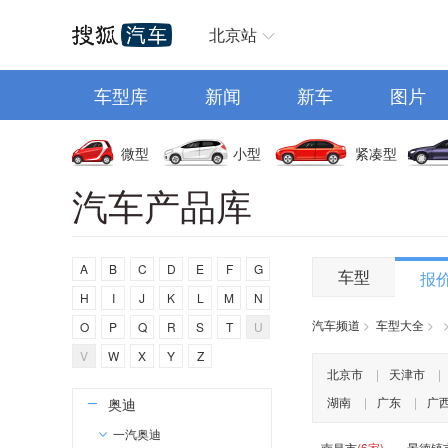
汽车首页
北京站
车型库
新闻
新车
图片
微型
小型
紧凑型
汽车产品库
A
B
C
D
E
F
G
车型
报
H
I
J
K
L
M
N
汽车频道
>
车型大全
>
O
P
Q
R
S
T
U
V
W
X
Y
Z
A
北京市
|
天津市
|
湖南
|
广东
|
广
奥迪
一汽奥迪
南昌市
(6家)
景德镇