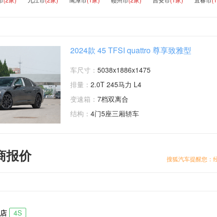
2024款 45 TFSI quattro 尊享致雅型
车尺寸：
5038x1886x1475
排量：
2.0T 245马力 L4
变速箱：
7档双离合
结构：
4门5座三厢轿车
商报价
搜狐汽车提醒您：
店
4S