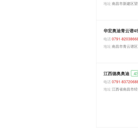
地址
南昌市新建区望
A4 Avant
S3三厢
A4 allroad
华宏奥迪青云谱4
A5敞篷
电话
0791-8203866
S4
地址
南昌市青云谱区
A6 Avant
S4 Avant
A6 allroad
江西德奥奥迪
4
S5敞篷
电话
0791-8372068
地址
江西省南昌市经
A8L
S6
e-tron GT
S7 Sportback
S8
SQ5