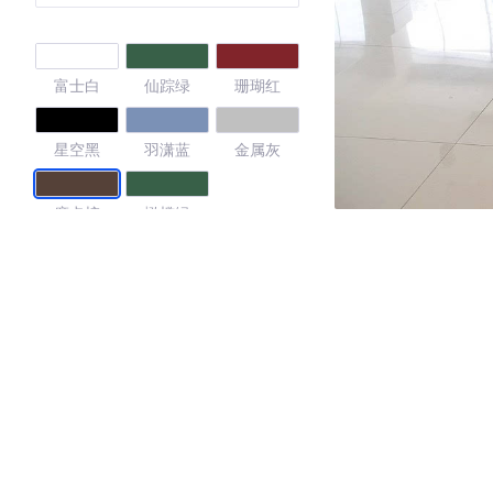
富士白
仙踪绿
珊瑚红
星空黑
羽潇蓝
金属灰
摩卡棕
橄榄绿
3.72
·外观表现一般，低于64%同级车
·内饰表现一般，低于96%同级车
·空间表现一般，低于98%同级车