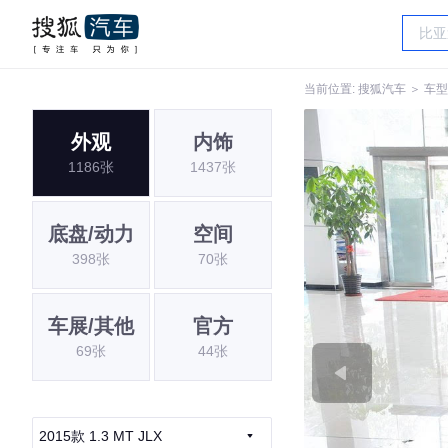
当前位置:
搜狐汽车
＞
车型
外观
内饰
1186张
1437张
底盘/动力
空间
398张
70张
车展/其他
官方
69张
44张
2015款 1.3 MT JLX