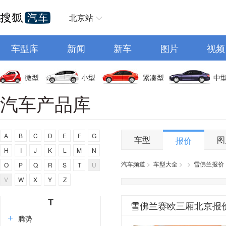
尚界
smart
北京站
斯巴鲁
三菱
车型库
新闻
新车
图片
视频
上汽大通MAXUS
SERES赛力斯
微型
小型
紧凑型
中
斯柯达
汽车产品库
示界
双龙
A
B
C
D
E
F
G
思皓
车型
图
报价
H
I
J
K
L
M
N
上喆
汽车频道
>
车型大全
>
>
雪佛兰报价
O
P
Q
R
S
T
U
沙龙汽车
V
W
X
Y
Z
斯威
T
雪佛兰赛欧三厢北京报
腾势