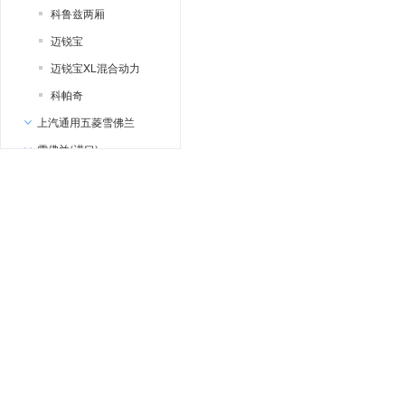
科鲁兹两厢
迈锐宝
迈锐宝XL混合动力
科帕奇
上汽通用五菱雪佛兰
雪佛兰(进口)
Bolt
Caprice
CHEVROLET-FNR
FNR-XE
Impala
Onix
科鲁兹旅行版
全新科迈罗概念车
赛欧电动版