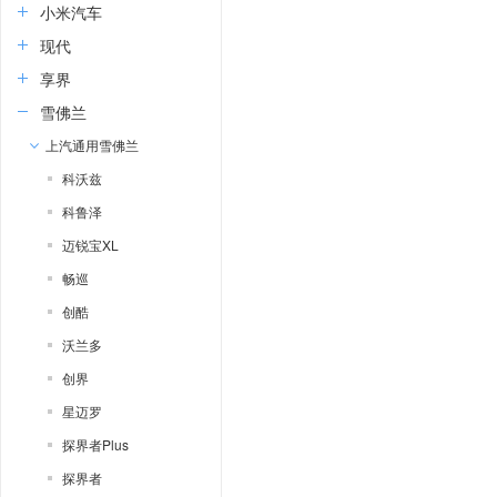
小米汽车
现代
享界
雪佛兰
上汽通用雪佛兰
科沃兹
科鲁泽
迈锐宝XL
畅巡
创酷
沃兰多
创界
星迈罗
探界者Plus
探界者