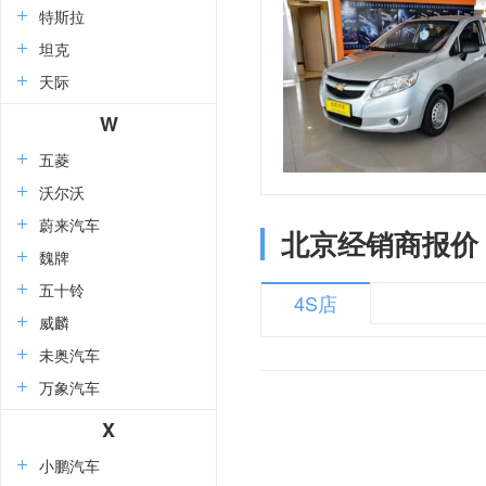
特斯拉
坦克
天际
W
五菱
沃尔沃
蔚来汽车
北京经销商报价
魏牌
五十铃
4S店
威麟
未奥汽车
万象汽车
X
小鹏汽车