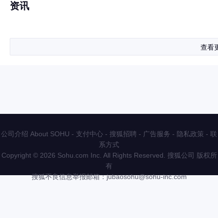
资讯
查看
公司介绍 About SOHU
-
支付中心
-
搜狐招聘
-
广告服务
-
隐私政策
-
联
系方式
Copyright
©
2026 Sohu.com Inc. All Rights Reserved. 搜狐公司
版权所
有
搜狐不良信息举报邮箱：
jubaosohu@sohu-inc.com