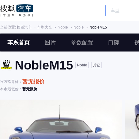
当前位置:
搜狐汽车
＞
车型大全
＞
Noble
＞
Noble
＞
NobleM15
车系首页
图片
参数配置
口碑
NobleM15
Noble
其它
暂无报价
官方指导价：
本市最低价：
暂无报价