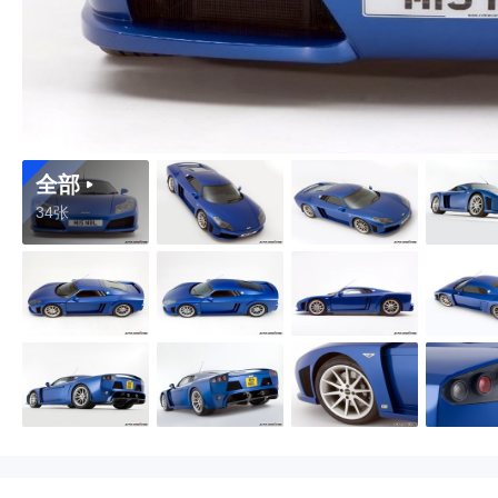
全部
34张