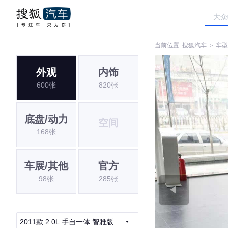
当前位置:
搜狐汽车
＞
车型
外观
内饰
600张
820张
底盘/动力
空间
168张
车展/其他
官方
98张
285张
2011款 2.0L 手自一体 智雅版