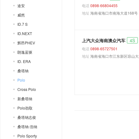
途安
电话
0898-66804455
地址
海南省海口市南海大道168号
威然
ID.7 S
ID.NEXT
上汽大众海南澳众汽车
4S
辉昂PHEV
电话
0898-65727501
朗逸蓝驱
地址
海南省海口市江东新区琼山大
ID. ERA
桑塔纳
Polo
Cross Polo
新桑塔纳
Polo劲取
桑塔纳志俊
桑塔纳-浩纳
Polo Sporty