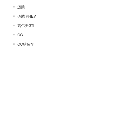
迈腾
迈腾 PHEV
高尔夫GTI
CC
CC猎装车
ID.4 CROZZ
T-ROC探歌
探岳
探岳L PHEV
探岳X
揽巡
揽境
ID.AERO
捷达NF
ID. AURA T6