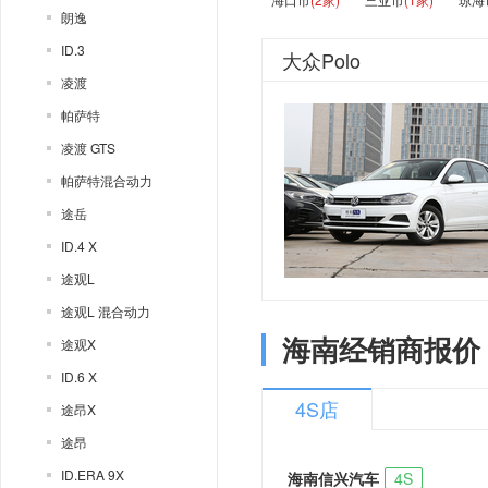
朗逸
ID.3
大众Polo
凌渡
帕萨特
凌渡 GTS
帕萨特混合动力
途岳
ID.4 X
途观L
途观L 混合动力
海南经销商报价
途观X
ID.6 X
4S店
途昂X
途昂
ID.ERA 9X
海南信兴汽车
4S