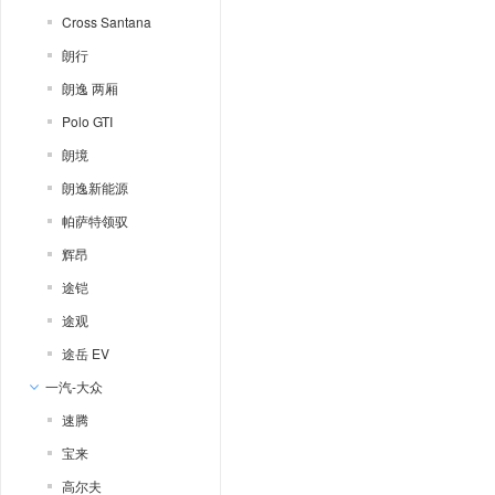
Cross Santana
朗行
朗逸 两厢
Polo GTI
朗境
朗逸新能源
帕萨特领驭
辉昂
途铠
途观
途岳 EV
一汽-大众
速腾
宝来
高尔夫