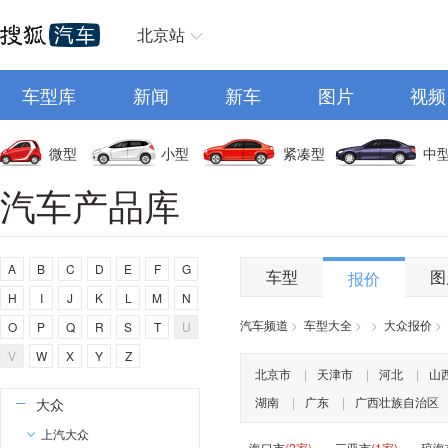
C
北京站
长安
车型库
长城
新闻
新车
图片
视频
长安启源
长安凯程
微型
小型
紧凑型
中
长安欧尚
汽车产品库
昌河
创维汽车
A
B
C
D
E
F
G
曹操汽车
车型
图
报价
H
I
J
K
L
M
N
成功汽车
汽车频道
>
车型大全
>
>
大众报价
>
O
P
Q
R
S
T
U
橙仕
V
W
X
Y
Z
D
北京市
|
天津市
|
河北
|
山
湖南
|
广东
|
广西壮族自治区
大众
上汽大众
海口市
(2家)
三亚市
(1家)
琼海