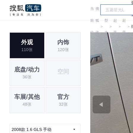
当
搜
车
前
狐
型
起
起
＞
＞
＞
＞
位
汽
大
亚
亚
外观
内饰
置:
车
全
110张
120张
底盘/动力
空间
36张
车展/其他
官方
48张
32张
2008款 1.6 GLS 手动