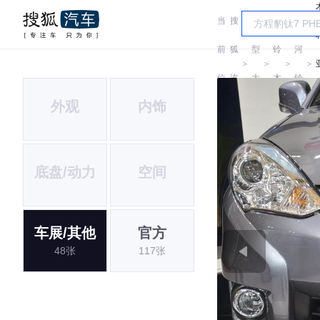
当
搜
车
昌
前
狐
型
铃
河
＞
＞
＞
＞
位
汽
大
木
铃
外观
内饰
置:
车
全
木
底盘/动力
空间
车展/其他
官方
48张
117张