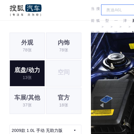
当
搜
车
天
前
狐
型
一
津
＞
＞
＞
＞
位
汽
大
汽
一
外观
内饰
置:
车
全
汽
78张
78张
底盘/动力
空间
13张
车展/其他
官方
37张
18张
2009款 1.0L 手动 无助力版