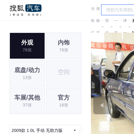
当
搜
车
天
前
狐
型
一
津
＞
＞
＞
＞
位
汽
大
汽
一
外观
内饰
置:
车
全
汽
78张
78张
底盘/动力
空间
13张
车展/其他
官方
37张
18张
2009款 1.0L 手动 无助力版