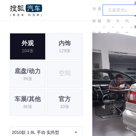
当
搜
车
上
前
狐
型
大
汽
＞
＞
＞
＞
位
汽
大
众
大
外观
内饰
置:
车
全
众
104张
129张
底盘/动力
空间
35张
车展/其他
官方
36张
10张
2010款 1.8L 手动 实尚型