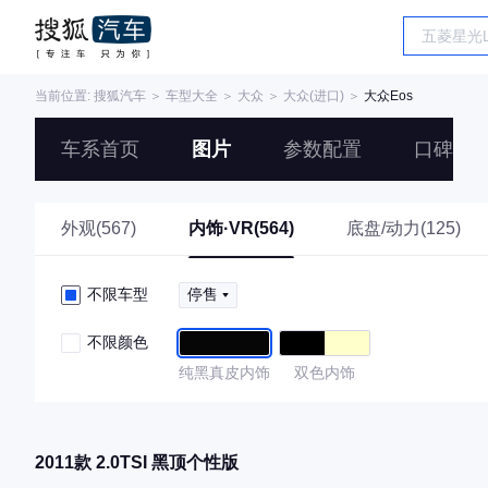
当前位置:
搜狐汽车
＞
车型大全
＞
大众
＞
大众(进口)
＞
大众Eos
车系首页
图片
参数配置
口碑
外观(567)
内饰·VR(564)
底盘/动力(125)
不限车型
停售
不限颜色
纯黑真皮内饰
双色内饰
2011款 2.0TSI 黑顶个性版