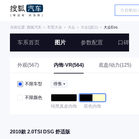
当前位置:
搜狐汽车
＞
车型大全
＞
大众
＞
大众(进口)
＞
大众Eos
车系首页
图片
参数配置
口碑
外观(567)
内饰·VR(564)
底盘/动力(125)
不限车型
停售
不限颜色
纯黑真皮内饰
双色内饰
2010款 2.0TSI DSG 舒适版