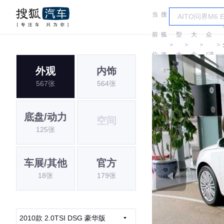
当
搜
车
大
前
狐
型
大
众
＞
＞
＞
＞
位
汽
大
众
(进
外观
内饰
置:
车
全
口)
567张
564张
底盘/动力
空间
125张
车展/其他
官方
18张
179张
2010款 2.0TSI DSG 豪华版