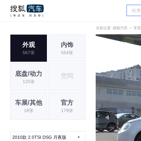
当前位置:
搜狐汽车
＞
车型
外观
内饰
567张
564张
底盘/动力
空间
125张
车展/其他
官方
18张
179张
2010款 2.0TSI DSG 月夜版