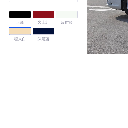
正黑
火山红
反射银
糖果白
深晨蓝
4.17
·外观表现一般，低于92%同级车
·内饰表现一般，低于59%同级车
·空间表现一般，低于75%同级车