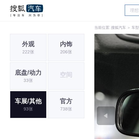
当前位置:
搜狐汽车
＞
车型
外观
内饰
222张
206张
底盘/动力
空间
33张
车展/其他
官方
93张
738张