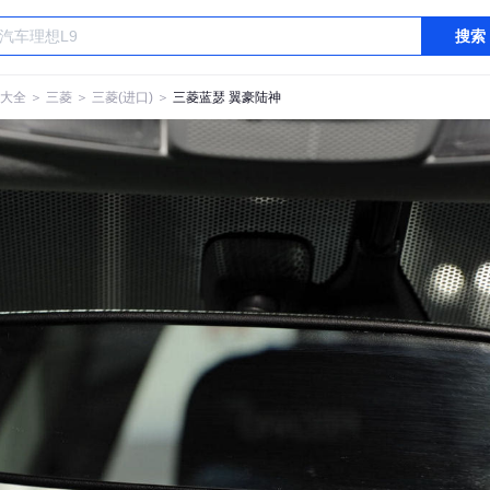
搜索
大全
＞
三菱
＞
三菱(进口)
＞
三菱蓝瑟 翼豪陆神