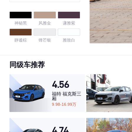
神秘黑
风雅金
谦雅紫
静谧棕
锋芒银
雅致白
智蓝
锐亚红
雅致白
同级车推荐
绅雅灰
神秘黑
简约银
4.56
开场白
天珍蓝
皎玉白
福特 福克斯三
厢
9.98-16.99万
曜石黑
质感黑
格调灰
4.5
4.74