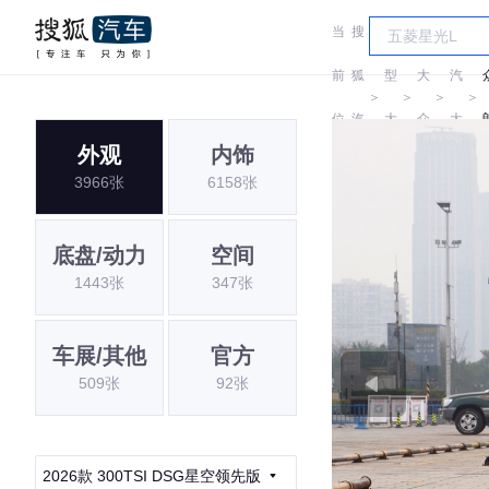
当
搜
车
上
前
狐
型
大
汽
＞
＞
＞
＞
位
汽
大
众
大
外观
内饰
置:
车
全
众
3966张
6158张
底盘/动力
空间
1443张
347张
车展/其他
官方
509张
92张
2026款 300TSI DSG星空领先版