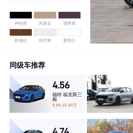
神秘黑
风雅金
谦雅紫
静谧棕
锋芒银
雅致白
智蓝
锐亚红
雅致白
同级车推荐
绅雅灰
神秘黑
简约银
4.56
开场白
天珍蓝
皎玉白
福特 福克斯三
厢
9.98-16.99万
曜石黑
质感黑
格调灰
4.5
4.74