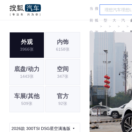
当
搜
车
上
前
狐
型
大
汽
＞
＞
＞
＞
位
汽
大
众
大
外观
内饰
置:
车
全
众
3966张
6158张
底盘/动力
空间
1443张
347张
车展/其他
官方
509张
92张
2026款 300TSI DSG星空满逸版