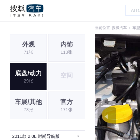
当前位置:
搜狐汽车
＞
车型
外观
内饰
71张
113张
底盘/动力
空间
29张
车展/其他
官方
73张
171张
2011款 2.0L 时尚导航版