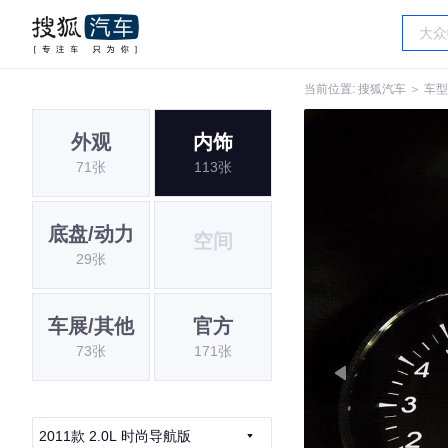
当前位置:
搜狐汽车
＞
车型
外观
内饰
71张
113张
底盘/动力
空间
29张
车展/其他
官方
73张
171张
2011款 2.0L 时尚导航版