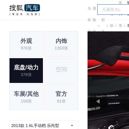
东
当
搜
车
雪
风
前
狐
型
＞
＞
铁
＞
雪
＞
位
汽
大
龙
铁
外观
内饰
置:
车
全
976张
1353张
龙
底盘/动力
空间
378张
车展/其他
官方
158张
81张
2013款 1.6L手动档 乐尚型