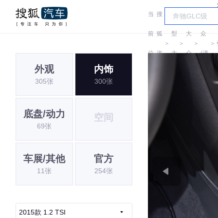
当
搜
车
大
前
狐
型
大
众
＞
＞
＞
＞
位
汽
大
众
(进
外观
内饰
置:
车
全
口)
305张
300张
底盘/动力
空间
69张
车展/其他
官方
11张
254张
2015款 1.2 TSI