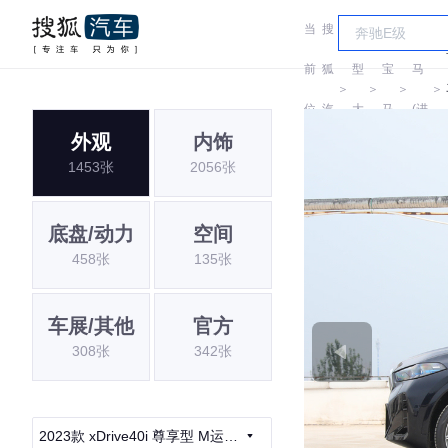
当
搜
车
宝
前
狐
型
宝
马
＞
＞
＞
＞
位
汽
大
马
(进
外观
内饰
置:
车
全
口)
1453张
2056张
底盘/动力
空间
458张
135张
车展/其他
官方
308张
342张
2023款 xDrive40i 尊享型 M运动