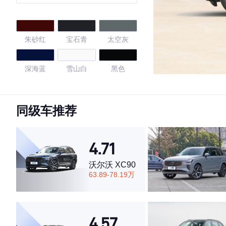
套装
朱砂红
宝石青
太空灰
深海蓝
雪山白
黑色
午夜蓝
旋风棕
冰河银
同级车推荐
矿石白
神秘灰
炭黑
4.71
弗拉门科红
沃尔沃 XC90
63.89-78.19万
4.45
4.57