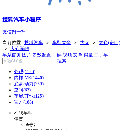
搜狐汽车小程序
微信扫一扫
当前位置:
搜狐汽车
＞
车型大全
＞
大众
＞
大众(进口)
＞
大众尚酷
车系首页
图片
参数配置
口碑
视频
文章
销量
二手车
搜索
外观(1120)
内饰·VR(1446)
底盘/动力(359)
空间(63)
车展/其他(125)
官方(188)
不限车型
停售
全部