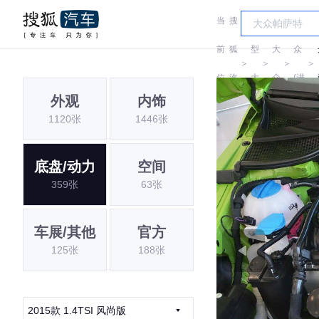
当
搜
车
大
前
狐
型
大
众
＞
＞
＞
＞
位
汽
大
众
(进
外观
内饰
置:
车
全
口)
1120张
1446张
底盘/动力
空间
359张
63张
车展/其他
官方
125张
188张
2015款 1.4TSI 风尚版