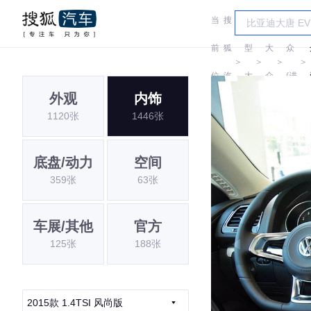
当
搜
车
大
前
狐
型
大
众
＞
＞
＞
＞
位
汽
大
众
(进
外观
内饰
置:
车
全
口)
1120张
1446张
底盘/动力
空间
359张
63张
车展/其他
官方
125张
188张
2015款 1.4TSI 风尚版