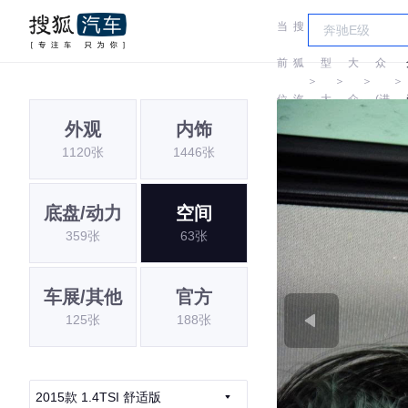
当
搜
车
大
前
狐
型
大
众
＞
＞
＞
＞
位
汽
大
众
(进
外观
内饰
置:
车
全
口)
1120张
1446张
底盘/动力
空间
359张
63张
车展/其他
官方
125张
188张
2015款 1.4TSI 舒适版