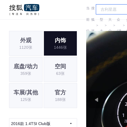
当
搜
车
大
前
狐
型
大
众
＞
＞
＞
＞
位
汽
大
众
(进
外观
内饰
置:
车
全
口)
1120张
1446张
底盘/动力
空间
359张
63张
车展/其他
官方
125张
188张
2016款 1.4TSI Club版