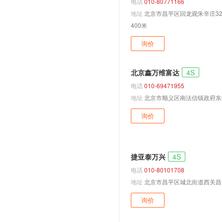
电话
010-80771166
大众(进口)
地址
北京市昌平区回龙观朱辛庄3
400米
途锐
C Coupe GTE
询价
E-Bugster
北京鑫万维富达
4S
FOX
电话
010-69471955
Golf Variant HyMotion
地址
北京市顺义区南法信镇政府东侧
I.D. VIZZION
询价
ID.3
ID Buggy
ID Vizzion
捷亚泰万兴
4S
NILS
电话
010-80101708
Passat Alltrack
地址
北京市昌平区城北街道西关昌
XL1
询价
高尔夫蓝驱
甲壳虫R