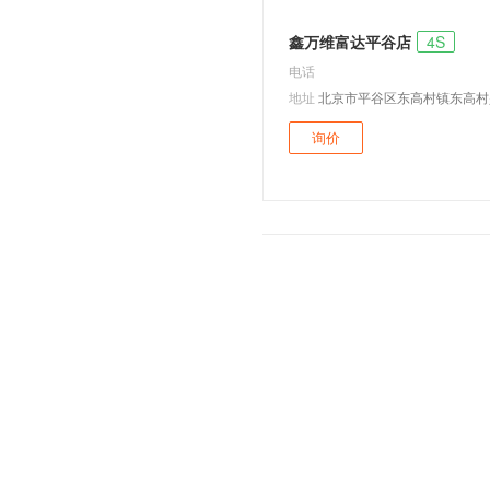
路波
鑫万维富达平谷店
4S
Atlas
电话
Buggy Up
地址
北京市平谷区东高村镇东高村
Crossblue
询价
Cross Coupe
I.D. CROZZ
I.D. Lounge
ID.4
ID.CODE
Taigun
T-Cross概念车
T-Prime GTE
T-ROC
Bulli
e-Co-Motion