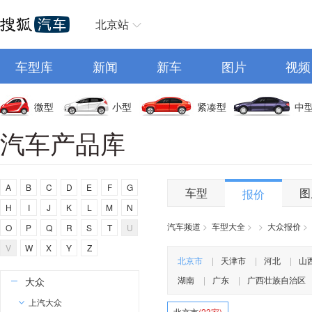
C
北京站
长安
车型库
长城
新闻
新车
图片
视频
长安启源
长安凯程
微型
小型
紧凑型
中
长安欧尚
汽车产品库
昌河
创维汽车
A
B
C
D
E
F
G
曹操汽车
车型
图
报价
H
I
J
K
L
M
N
成功汽车
汽车频道
>
车型大全
>
>
大众报价
>
O
P
Q
R
S
T
U
橙仕
V
W
X
Y
Z
D
北京市
|
天津市
|
河北
|
山
湖南
|
广东
|
广西壮族自治区
大众
上汽大众
北京市
(23家)