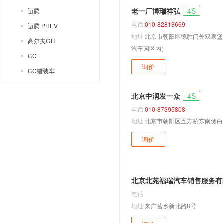
老一厂博瑞祥弘
4S
迈腾
电话
010-82818669
迈腾 PHEV
地址
北京市朝阳区德胜门外双泉堡
高尔夫GTI
汽车园区内）
CC
询价
CC猎装车
ID.4 CROZZ
北京中润发一众
4S
T-ROC探歌
电话
010-87395808
探岳
地址
北京市朝阳区五方桥东南侧白鹿
探岳L PHEV
询价
探岳X
揽巡
揽境
北京北苑福瑞汽车销售服务有
ID.AERO
电话
捷达NF
地址
来广营乡新北路8号
ID. AURA T6