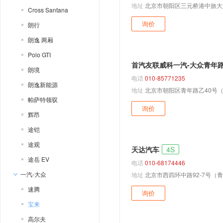
地址
北京市朝阳区三元桥港中旅大
Cross Santana
询价
朗行
朗逸 两厢
Polo GTI
首汽友联威科一汽-大众青年
朗境
电话
010-85771235
朗逸新能源
地址
北京市朝阳区青年路乙40号
帕萨特领驭
询价
辉昂
途铠
途观
天达汽车
4S
途岳 EV
电话
010-68174446
一汽-大众
地址
北京市西四环中路92-7号（
速腾
询价
宝来
高尔夫