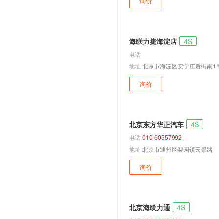
询价
捷达
蔚领
海联力捷海淀店
4S
高尔夫嘉旅
电话
宝来·纯电
地址
北京市海淀区安宁庄后街南1号
高尔夫·纯电
询价
速腾GLI
ID.7 VIZZION
探影
北京东方华正汽车
4S
ID.6 CROZZ
电话
010-60557992
开迪
地址
北京市通州区梨园镇云景路
安徽大众
询价
与众07
与众06
与众08
北京海联力通
4S
ID. EVO