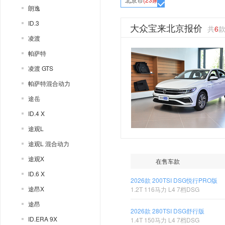
朗逸
ID.3
大众宝来北京报价
共
6
凌渡
帕萨特
凌渡 GTS
帕萨特混合动力
途岳
ID.4 X
途观L
途观L 混合动力
途观X
在售车款
ID.6 X
2026款 200TSI DSG悦行PRO版
途昂X
1.2T 116马力 L4 7档DSG
途昂
2026款 280TSI DSG舒行版
ID.ERA 9X
1.4T 150马力 L4 7档DSG