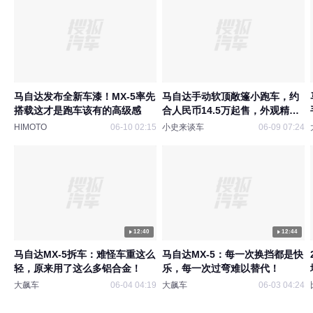
马自达发布全新车漆！MX-5率先
马自达手动软顶敞篷小跑车，约
搭载这才是跑车该有的高级感
合人民币14.5万起售，外观精致
年轻
HIMOTO
06-10 02:15
小史来谈车
06-09 07:24
12:40
12:44
马自达MX-5拆车：难怪车重这么
马自达MX-5：每一次换挡都是快
轻，原来用了这么多铝合金！
乐，每一次过弯难以替代！
大飙车
06-04 04:19
大飙车
06-03 04:24