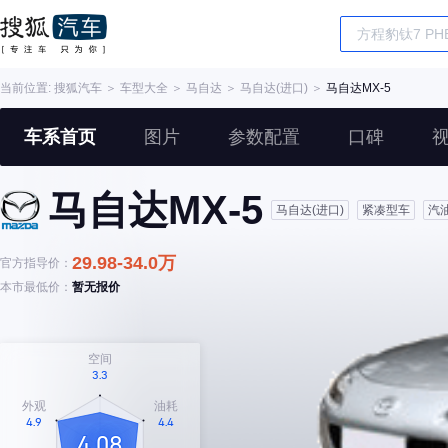
当前位置:
搜狐汽车
＞
车型大全
＞
马自达
＞
马自达(进口)
＞
马自达MX-5
车系首页
图片
参数配置
口碑
马自达MX-5
马自达(进口)
紧凑型车
汽
29.98-34.0万
官方指导价：
本市最低价：
暂无报价