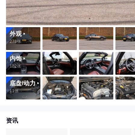
外观
278张
内饰
182张
底盘/动力
11张
资讯