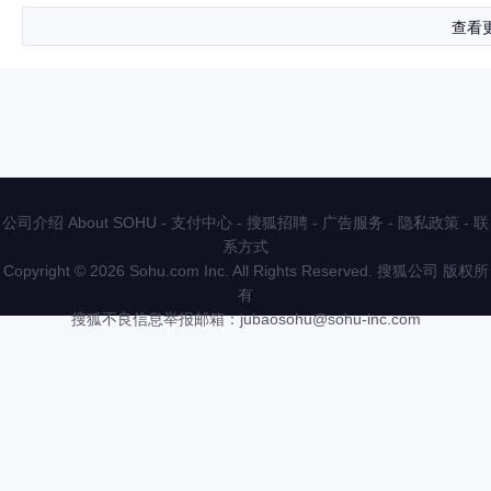
查看
公司介绍 About SOHU
-
支付中心
-
搜狐招聘
-
广告服务
-
隐私政策
-
联
系方式
Copyright
©
2026 Sohu.com Inc. All Rights Reserved. 搜狐公司
版权所
有
搜狐不良信息举报邮箱：
jubaosohu@sohu-inc.com