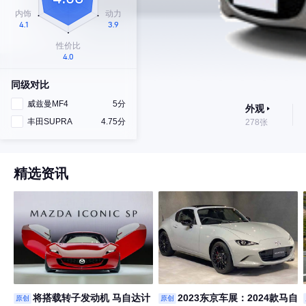
同级对比
威兹曼MF4
5分
外观
丰田SUPRA
4.75分
278张
精选资讯
将搭载转子发动机 马自达计
2023东京车展：2024款马自
原创
原创