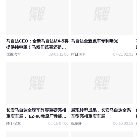
马自达CEO：全新马自达MX-5将
马自达全新跑车专利曝光
提供纯电版！马粉们该喜还是该
忧？
优视汽车
08-03 11:06
昨日说车
07-21 02:31
长安马自达全球车阵容重磅亮相
展现转型成果，长安马自达全系
重庆车展， EZ-60凭原厂性能拿
车型亮相重庆车展
下赛事大奖
骑士侃车
06-15 07:00
侃车匠
06-15 03:18