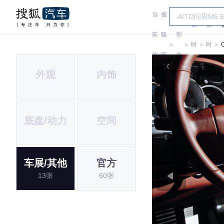
当
搜
车
保
保
前
狐
型
＞
＞
时
＞
时
＞
C
位
汽
大
捷
捷
外观
内饰
置:
车
全
底盘/动力
空间
车展/其他
官方
13张
60张