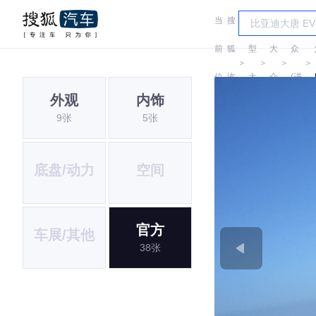
当
搜
车
大
前
狐
型
大
众
＞
＞
＞
＞
位
汽
大
众
(进
外观
内饰
置:
车
全
口)
9张
5张
底盘/动力
空间
官方
车展/其他
38张